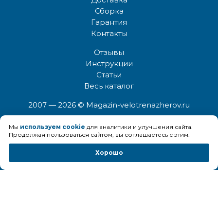
Сборка
Гарантия
Контакты
Отзывы
Инструкции
Статьи
Весь каталог
2007 — 2026
© Magazin-velotrenazherov.ru
8 (495) 545-47-92
Мы
используем cookie
для аналитики и улучшения сайта.
8 (800) 333-11-89
Продолжая пользоваться сайтом, вы соглашаетесь с этим.
Хорошо
info@magazin-velotrenazherov.ru