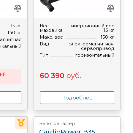
15 кг
Вес
инерционный вес
маховика
15 кг
140 кг
Макс. вес
150 кг
агнитная
Вид
электромагнитная,
икальный
сервопривод
Тип
горизонтальный
ий
60 390
руб.
Подробнее
Велотренажер
CardioPower B35