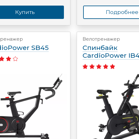
Купить
Подробнее
тренажер
Велотренажер
dioPower SB45
Спинбайк
CardioPower IB