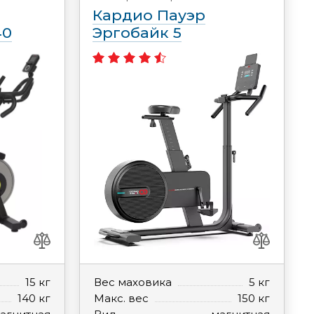
Кардио Пауэр
40
Эргобайк 5
15 кг
Вес маховика
5 кг
140 кг
Макс. вес
150 кг