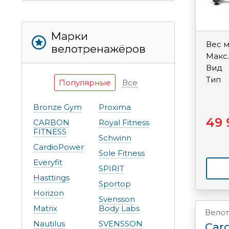
Марки
Вес 
велотренажёров
Макс.
Вид
Тип
Популярные
Все
Bronze Gym
Proxima
49 
CARBON
Royal Fitness
FITNESS
Schwinn
CardioPower
Sole Fitness
Everyfit
SPIRIT
Hasttings
Sportop
Horizon
Svensson
Matrix
Body Labs
Вело
Nautilus
SVENSSON
Car