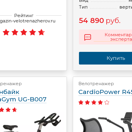
Вид
м
Тип
верт
Рейтинг
54 890
руб.
azin-velotrenazherov.ru
Комментар
эксперта
Купить
тренажер
Велотренажер
нбайк
CardioPower R4
raGym UG-B007