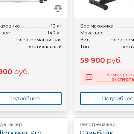
маховика
13 кг
Вес маховика
 вес
140 кг
Макс. вес
электромагнитная
Вид
электром
вертикальный
Тип
верт
59 900
руб.
900
руб.
Комментар
эксперта
Подробнее
Подробнее
тренажер
Велотренажер
diopower Pro
Спинбайк