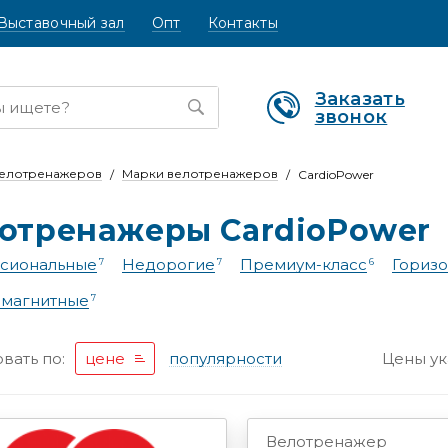
Выставочный зал
Опт
Контакты
Заказать
звонок
велотренажеров
Марки велотренажеров
CardioPower
отренажеры СardioPower
сиональные
Недорогие
Премиум-класс
Гориз
7
7
6
омагнитные
7
Цены ук
вать по:
цене
популярности
Велотренажер