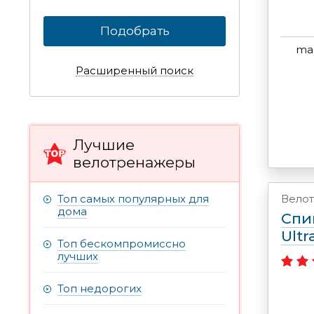
Подобрать
mag
Расширенный поиск
Лучшие
велотренажеры
Вело
Топ самых популярных для
дома
Спи
Ult
Топ бескомпромиссно
лучших
Топ недорогих