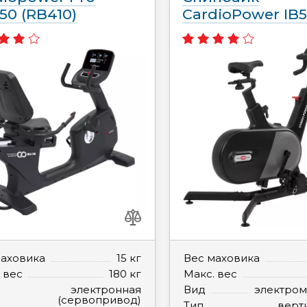
50 (RB410)
CardioPower IB
маховика
15 кг
Вес маховика
 вес
180 кг
Макс. вес
электронная
Вид
электром
(сервопривод)
Тип
верт