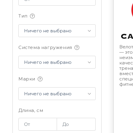
Тип
Ничего не выбрано
Вело
Система нагружения
— эт
неиз
Ничего не выбрано
качес
трен
вмес
спец
Марки
фитне
Ничего не выбрано
Длина, см