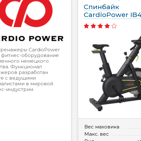
Спинбайк
CardioPower IB
тренажеры CardioPower
о фитнес-оборудование
менного немецкого
тва. Функционал
ажеров разработан
те с ведущими
иалистами в мировой
с-индустрии.
Вес маховика
Макс. вес