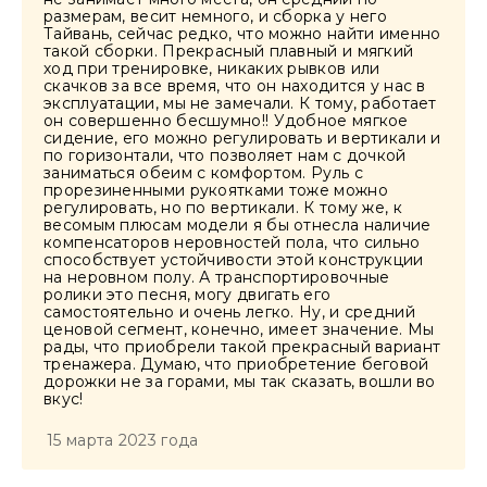
размерам, весит немного, и сборка у него
Тайвань, сейчас редко, что можно найти именно
такой сборки. Прекрасный плавный и мягкий
ход при тренировке, никаких рывков или
скачков за все время, что он находится у нас в
эксплуатации, мы не замечали. К тому, работает
он совершенно бесшумно!! Удобное мягкое
сидение, его можно регулировать и вертикали и
по горизонтали, что позволяет нам с дочкой
заниматься обеим с комфортом. Руль с
прорезиненными рукоятками тоже можно
регулировать, но по вертикали. К тому же, к
весомым плюсам модели я бы отнесла наличие
компенсаторов неровностей пола, что сильно
способствует устойчивости этой конструкции
на неровном полу. А транспортировочные
ролики это песня, могу двигать его
самостоятельно и очень легко. Ну, и средний
ценовой сегмент, конечно, имеет значение. Мы
рады, что приобрели такой прекрасный вариант
тренажера. Думаю, что приобретение беговой
дорожки не за горами, мы так сказать, вошли во
вкус!
15 марта 2023 года