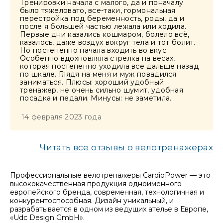
Тренировки начала с малого, да и поначалу
было тяжеловато, все-таки, гормональная
перестройка под беременность, роды, да и
после я большей частью лежала или ходила.
Первые дни казались кошмаром, болело всё,
казалось, даже воздух вокруг тела и тот болит.
Но постепенно начала входить во вкус.
Особенно вдохновляла стрелка на весах,
которая постепенно уходила все дальше назад
по шкале. Глядя на меня и муж повадился
заниматься. Плюсы: хороший удобный
тренажер, не очень сильно шумит, удобная
посадка и педали. Минусы: не заметила.
14 февраля 2023 года
Читать все отзывы о велотренажерах
Профессиональные велотренажеры CardioPower — это
высококачественная продукция одноименного
европейского бренда, современная, технологичная и
конкурентоспособная. Дизайн уникальный, и
разрабатывается в одном из ведущих ателье в Европе,
«Udс Design GmbH».