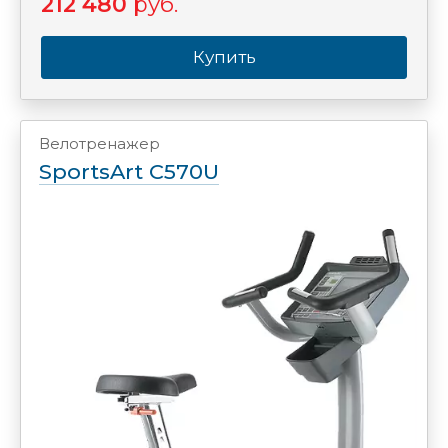
212 480
руб.
Купить
Велотренажер
SportsArt C570U