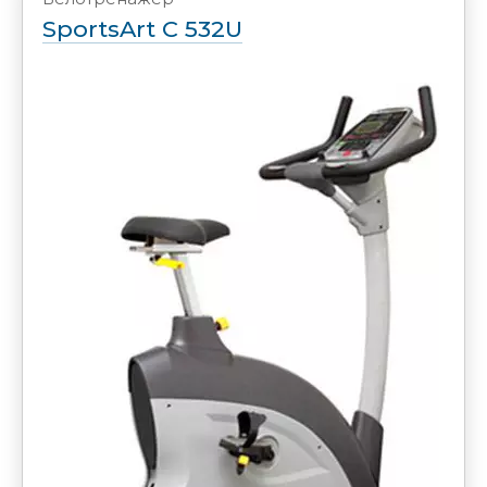
SportsArt C 532U