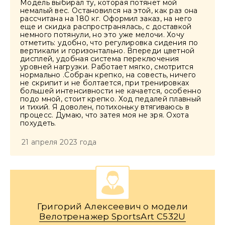
Модель выбирал ту, которая потянет мой
немалый вес. Остановился на этой, как раз она
рассчитана на 180 кг. Оформил заказ, на него
еще и скидка распространялась, с доставкой
немного потянули, но это уже мелочи. Хочу
отметить: удобно, что регулировка сидения по
вертикали и горизонтально. Впереди цветной
дисплей, удобная система переключения
уровней нагрузки. Работает мягко, смотрится
нормально .Собран крепко, на совесть, ничего
не скрипит и не болтается, при тренировках
большей интенсивности не качается, особенно
подо мной, стоит крепко. Ход педалей плавный
и тихий. Я доволен, потихоньку втягиваюсь в
процесс. Думаю, что затея моя не зря. Охота
похудеть.
21 апреля 2023 года
Григорий Алексеевич о модели
Велотренажер SportsArt C532U