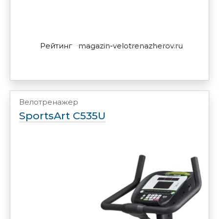
Рейтинг
magazin-velotrenazherov.ru
Велотренажер
SportsArt C535U