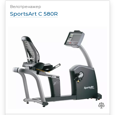
Велотренажер
SportsArt C 580R