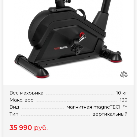
Вес маховика
10 кг
Макс. вес
130
Вид
магнитная magneTECH™
Тип
вертикальный
35 990
руб.