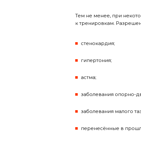
Тем не менее, при некото
к тренировкам. Разрешени
стенокардия;
гипертония;
астма;
заболевания опорно-дв
заболевания малого таз
перенесённые в прошл