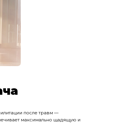
ача
билитации после травм —
спечивает максимально щадящую и