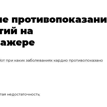
ие противопоказани
тий на
нажере
 Вот при каких заболеваниях кардио противопоказано
тая недостаточность;