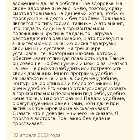
вложением денег в собственное здоровье! На
своем здоровье я не экономлю, поэтому сразу
смотрел тренажер не дешевый, хотел, чтобы он
прослужил мне долго и без проблем. Тренажер
является по типу горизонтальным. А это значит,
что когда ты сидишь в горизонтальном
положении и крутишь педали, то нагрузка
распределяется равномерно, и это приводит к
значительному снижению риска перегрузки
свои мышц и суставов. На тренажере
установлен генераторный маховик, который
обеспечивает отличную плавность хода. Также
он совершенно бесшумный и можно заниматься
на нем, не рискуя разбудить или потревожить
своих домашних. Много программ, удобно
заниматься и мне, и жене. Сиденье удобное,
контурное, со спинкой и подлокотниками. Ну
очень удобно! Его можно отрегулирегулировать
в горизонтальном положении под себя, удобно
жене тоже, у нас рост разный Педали удобные,
с регулируемыми ремешками, ноги даже при
активных тренировках не выскальзывают.
Сказать, что я доволен – ничего не сказать. Я
просто в восторге. Тренажер без дела не
простаивает.
22 апреля 2022 года