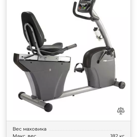
Вес маховика
Макс. вес
182 кг