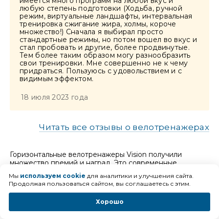
имеется много программ на любой вкус и
любую степень подготовки (Ходьба, ручной
режим, виртуальные ландшафты, интервальная
тренировка сжигание жира, холмы, короче
множество!) Сначала я выбирал просто
стандартные режимы, но потом вошел во вкус и
стал пробовать и другие, более продвинутые.
Тем более таким образом могу разнообразить
свои тренировки. Мне совершенно не к чему
придраться. Пользуюсь с удовольствием и с
видимым эффектом.
18 июля 2023 года
Читать все отзывы о велотренажерах
Горизонтальные велотренажеры Vision получили
множество премий и наград. Это современные
удобные спортивные снаряды, которые подходят для
Мы
используем cookie
для аналитики и улучшения сайта.
большинства людей. Они оказывают щадящую нагрузку
Продолжая пользоваться сайтом, вы соглашаетесь с этим.
на суставы, подходят для пожилых и пользователей с
хроническими заболеваниями. Американский бренд
Хорошо
строго контролирует качество и постоянно
совершенствует производство.