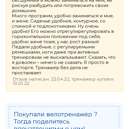
бесшумный и можно заниматься на нем, не
рискуя разбудить или потревожить своих
домашних.
Много программ, удобно заниматься и мне,
и жене. Сиденье удобное, контурное, со
спинкой и подлокотниками. Ну очень
удобно! Его можно отрегулирегулировать в
горизонтальном положении под себя,
удобно жене тоже, у нас рост разный
Педали удобные, с регулируемыми
ремешками, ноги даже при активных
тренировках не выскальзывают. Сказать, что
я доволен – ничего не сказать. Я просто в
восторге. Тренажер без дела не
простаивает.
Отзыв написан: 22.04.22, тренажер куплен:
10.01.22
Покупали велотренажёр ?
Тогда поделитесь
впечатлениями о нем!