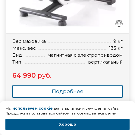
Вес маховика
9 кг
Макс. вес
135 кг
Вид
магнитная с электроприводом
Тип
вертикальный
64 990
руб.
Подробнее
Мы
используем cookie
для аналитики и улучшения сайта.
Продолжая пользоваться сайтом, вы соглашаетесь с этим.
Велотренажер
Horizon Comfort R Viewfit
Хорошо