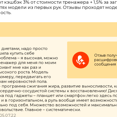
 кэшбэк 3% от стоимости тренажера + 1,5% за заг
ях модели из первых рук. Отзывы проходят мод
ость.
я диетами, надо просто
ила купить себе
Отзыв полу
роблема – я высокая, можно
расшифровк
тренажер для меня по моим
сообщения
риант мне как раз и
ысокого роста. Модель
азмеру, передвигать его
рам неровностей пола.
– программа сжигания жира, развитие выносливости, 
ь сердечно-сосудистой системы к восстановлению! Ди
авка под гаджеты – планшет или смартфон легко здесь
и в горизонтальном, а руль вообще имеет возможность
льно под себя. Множество возможностей и максималь
вольствие. Главное – систематически.
05.07.22