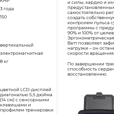
КНР
и силы, кардио и и
предустановленных
3 года
самостоятельно ре
150
создать собственну
контролем пульса 
программы с преду
90% и 100% от целе
Эргонометрическая 
Ватт позволяет заф
вертикальный
нагрузки – он оста
электромагнитная
скорости вращения
8 кг
По завершении тре
способность серде
восстановлению.
цветной LCD-дисплей
диагональю 5,5 дюйма
(14 см) с сенсорными
клавишами и
профилем тренировки