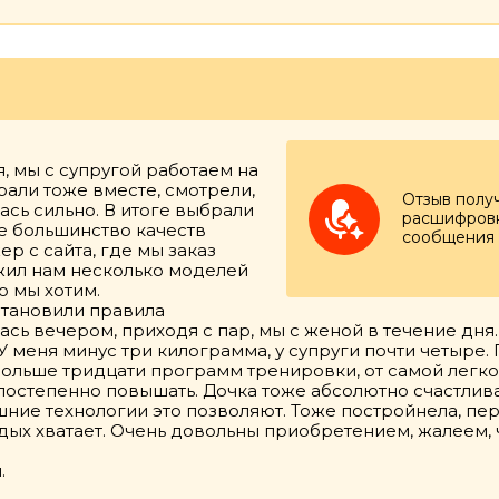
я, мы с супругой работаем на
ирали тоже вместе, смотрели,
Отзыв полу
лась сильно. В итоге выбрали
расшифровк
бе большинство качеств
сообщения
р с сайта, где мы заказ
жил нам несколько моделей
о мы хотим.
становили правила
сь вечером, приходя с пар, мы с женой в течение дня.
 У меня минус три килограмма, у супруги почти четыре
 больше тридцати программ тренировки, от самой легко
 постепенно повышать. Дочка тоже абсолютно счастлива
шние технологии это позволяют. Тоже постройнела, пер
дых хватает. Очень довольны приобретением, жалеем, 
.