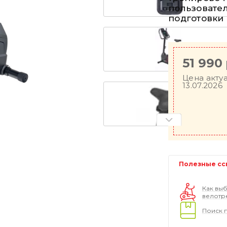
пользовате
подготовки с
51 990
Цена акту
13.07.2026
Полезные сс
Как выб
велотр
Поиск 