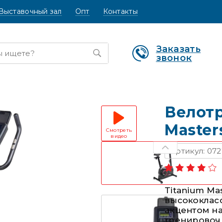
Выставочный зал
Опт
Контакты
Заказать
звонок
Велот
Master
Смотреть
видео
Артикул: 072
Titanium Ma
высококлас
акцентом н
тренировоч