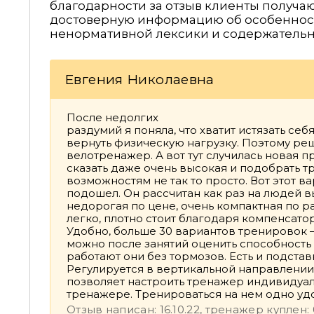
благодарности за отзыв клиенты получают
достоверную информацию об особенност
ненормативной лексики и содержательн
Евгения Николаевна
После недолгих
раздумий я поняла, что хватит истязать себ
вернуть физическую нагрузку. Поэтому реш
велотренажер. А вот тут случилась новая п
сказать даже очень высокая и подобрать 
возможностям не так то просто. Вот этот ва
подошел. Он рассчитан как раз на людей в
недорогая по цене, очень компактная по р
легко, плотно стоит благодаря компенсато
Удобно, больше 30 вариантов тренировок 
можно после занятий оценить способност
работают они без тормозов. Есть и подст
Регулируется в вертикальной направлении 
позволяет настроить тренажер индивидуа
тренажере. Тренироваться на нем одно удо
Отзыв написан: 16.10.22, тренажер куплен: 