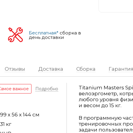
Бесплатная*
сборка в
день доставки
Отзывы
Доставка
Сборка
Гаранти
Titanium Masters S
Самое важное
Подробно
велоэргометр, котр
любого уровня физи
и весом до 15 кг.
99 х 56 х 144 см
В программную част
тренировочных про
31 кг
задачи пользовател