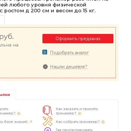
лей любого уровня физической
 ростом д 200 см и весом до 15 кг.
руб.
Оформить предзаказ
альна на
Подобрать аналог
Нашли дешевле?
ылки
рать
Как заказать и принять
енажёр?
тренажёр?
по базе знаний
Как собрать тренажер?
Где протестировать