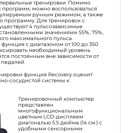
нтервальные тренировки. Помимо
 программ, можно воспользоваться
гулируемым ручным режимом, а также
ю программу. Для тренировок с
существуют 4 пульсозависимые
становленными значениями 55%, 75%,
вого максимального пульса.
функция с диапазоном от 100 до 350
иксировать необходимый уровень
нется постоянным вне зависимости от
 педалей.
нировки функция Recovery оценит
чно-сосудистой системы к
Тренировочный компьютер
представлен
многофункциональным
цветным LCD-дисплеем
диагональю 5.5 дюйма (14 см.) с
удобными сенсорными