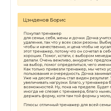
Цэнденов Борис
Покупал тренажер
для семьи, себя, жены и дочки. Дочка учитс
удаленке, так что у всех свои резоны. Выб
чтобы и качественно, и цена чтобы не куса
этот тренажер, потому что он сочетал в се
хороших. Помог, кстати, с выбором менедже
делали. Очень вежливо, аккуратно предло
на выбор, помог определиться, чего именн
Как только привезли тренажер, мы четко у
пользования и очередность. Дочка занимала
Уже на десятый день стал виден результат.
увеличивать нагрузки. Благо, у тренажера
возможностей. Ну, пока на пределе. Будет
иногда не слезая с тренажера, благо ныне
держать форму, хотя там той формы у моло
Плюсы: отличный тренажер для всей семьи