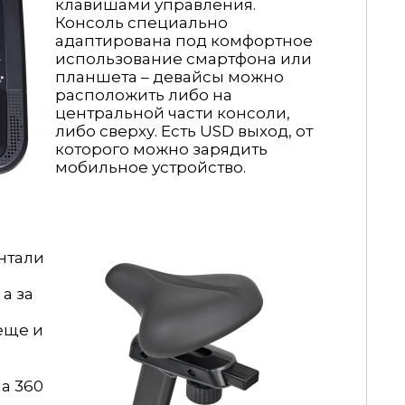
клавишами управления.
Консоль специально
адаптирована под комфортное
использование смартфона или
планшета – девайсы можно
расположить либо на
центральной части консоли,
либо сверху. Есть USD выход, от
которого можно зарядить
мобильное устройство.
нтали
а за
еще и
а 360