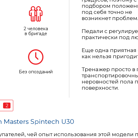
подбором положен
под себя точно не
возникнет проблем
2 человека
Педали с регулиру
в бригаде
практически под лю
Еще одна приятная 
как нельзя пригоди
Тренажер просто в
Без опозданий
транспортировочны
неровностей пола п
поверхности.
2
в
 Masters Spintech U30
пателей, чей опыт использования этой модели п