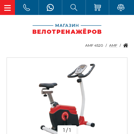
AMF
AMF 4520
1 / 1