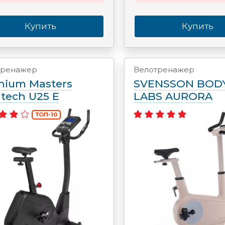
Купить
Купить
тренажер
Велотренажер
anium Masters
SVENSSON BOD
ntech U25 E
LABS AURORA
ТОП-10