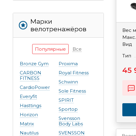
Марки
велотренажёров
Вес 
Макс.
Вид
Популярные
Все
Тип
Bronze Gym
Proxima
45 
CARBON
Royal Fitness
FITNESS
Schwinn
CardioPower
Sole Fitness
Everyfit
SPIRIT
Hasttings
Sportop
Horizon
Svensson
Matrix
Body Labs
Nautilus
SVENSSON
Вело