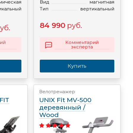
мическая
Вид
магнитная
икальный
Тип
вертикальный
84 990
руб.
уб.
ий
Комментарий
эксперта
Купить
Велотренажер
FIT
UNIX Fit MV-500
деревянный /
Wood