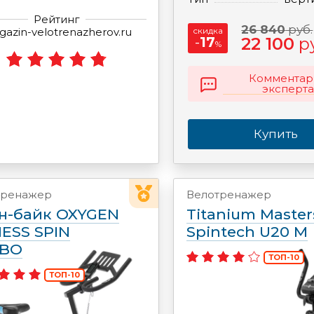
Рейтинг
26 840
руб.
azin-velotrenazherov.ru
скидка
-
17
22 100
р
%
Комментар
эксперта
Купить
тренажер
Велотренажер
н-байк OXYGEN
Titanium Master
NESS SPIN
Spintech U20 M
RBO
ТОП-10
ТОП-10