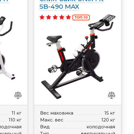
SB-490 MAX
ТОП-10
11 кг
Вес маховика
15 кг
110 кг
Макс. вес
120 кг
лодочная
Вид
колодочная
икальный
Тип
вертикальный