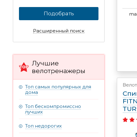
Подобрать
mag
Расширенный поиск
Лучшие
велотренажеры
Вело
Топ самых популярных для
дома
Спи
FIT
Топ бескомпромиссно
TU
лучших
Топ недорогих