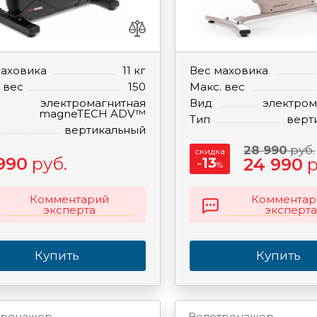
маховика
11 кг
Вес маховика
 вес
150
Макс. вес
электромагнитная
Вид
электром
magneTECH ADV™
Тип
верт
вертикальный
28 990
руб.
скидка
990
руб.
-
13
24 990
р
%
Комментарий
Комментар
эксперта
эксперта
Купить
Купить
тренажер
Велотренажер