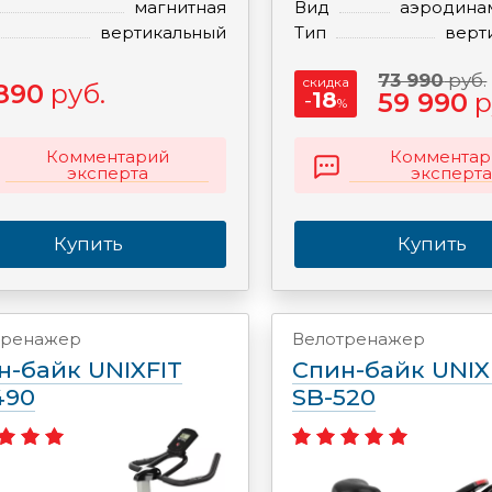
магнитная
Вид
аэродина
вертикальный
Тип
верт
73 990
руб.
скидка
890
руб.
-
18
59 990
р
%
Комментарий
Комментар
эксперта
эксперта
Купить
Купить
тренажер
Велотренажер
н-байк UNIXFIT
Спин-байк UNIX
490
SB-520