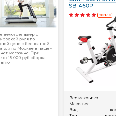
SB-460P
ТОП-10
е велотренажер с
ировкой руля по
ной цене с бесплатной
авкой по Москве в нашем
нет-магазине. При
е от 15 000 руб сборка
атно!
Вес маховика
Макс. вес
Вид
ко
Тип
верт