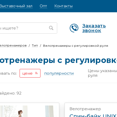
Выставочный зал
Опт
Контакты
Заказать
звонок
велотренажеров
Тип
Велотренажеры с регулировкой руля
отренажеры с регулировк
Цены указаны 
вать по:
цене
популярности
руля
айдено: 92
Велотренажер
Спин-байк UNIX