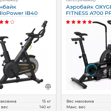
нбайк
Аэробайк OXYG
dioPower IB40
FITNESS A700 P
маховика
15 кг
Вес маховика
 вес
140 кг
Макс. вес