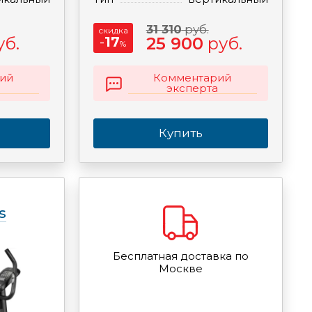
31 310
руб.
скидка
уб.
-
17
25 900
руб.
%
ий
Комментарий
эксперта
Купить
s
Бесплатная доставка по
Москве