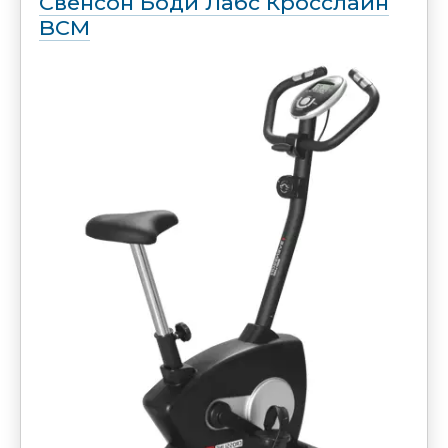
Свенсон Боди Лабс Кросслайн
BCM