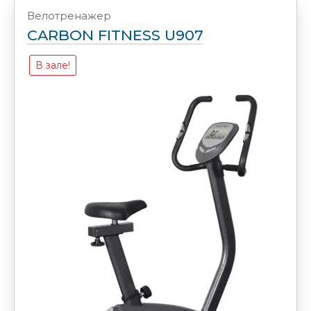
Велотренажер
CARBON FITNESS U907
В зале!