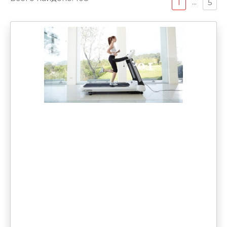
...
1
5