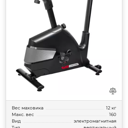
Вес маховика
12 кг
Макс. вес
160
Вид
электромагнитная
Тип
вертикальный