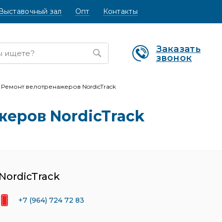
Выставочный зал
Опт
Контакты
Заказать
звонок
Ремонт велотренажеров NordicTrack
еров NordicTrack
NordicTrack
+7 (964) 724 72 83