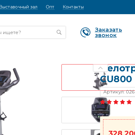
Выставочный зал
Опт
Контакты
Заказать
звонок
Велотр
CU800
Артикул: 02
328 20