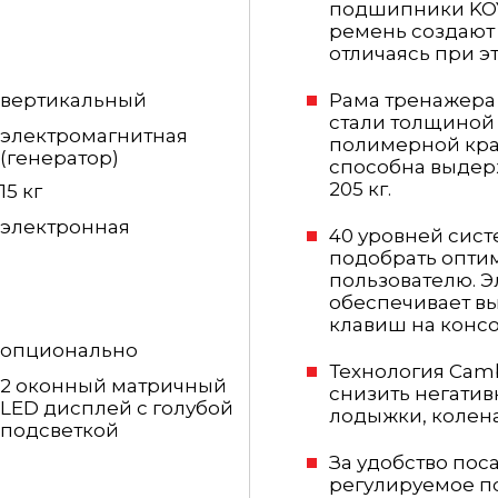
подшипники KO
ремень создают
отличаясь при 
вертикальный
Рама тренажера
стали толщиной 
электромагнитная
полимерной кра
(генератор)
способна выдер
205 кг.
15 кг
электронная
40 уровней сис
подобрать опти
пользователю. 
обеспечивает в
клавиш на консо
опционально
Технология Camb
2 оконный матричный
снизить негатив
LED дисплей с голубой
лодыжки, колена
подсветкой
За удобство пос
регулируемое п