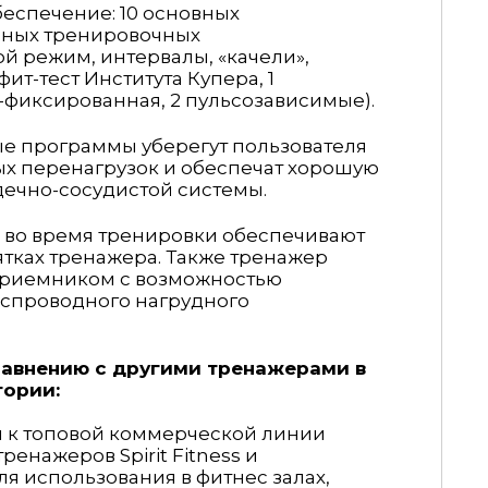
беспечение:
10 основных
ных тренировочных
ой
режим, интервалы,
«качели
»,
ит-тест Института Купера, 1
тт-фиксированная, 2 пульсозависимые).
е программы уберегут пользователя
ых перенагрузок и обеспечат хорошую
дечно-сосудистой системы.
а во время тренировки обеспечивают
ятках тренажера. Также тренажер
приемником с возможностью
спроводного нагрудного
равнению с другими тренажерами в
гории:
я к топовой коммерческой линии
енажеров Spirit Fitness и
ля использования в
фитнес залах,