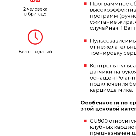
Программное о
2 человека
высокоэффектив
в бригаде
программ
(ручн
сжигание жира, ф
случайная, 1 Ва
Пульсозависимы
от нежелательн
Без опозданий
тренировку сер
Контроль пульс
датчики на руко
оснащен Polar-
подключения бе
кардиодатчика.
Особенности по с
этой ценовой кате
CU800 относитс
клубных кардиотр
предназначен д