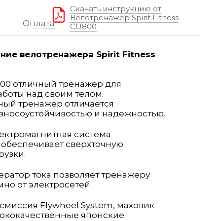
Скачать инструкцию от
Велотренажер Spirit Fitness
я
Оплата
CU800
ие велотренажера Spirit Fitness
U800 отличный тренажер для
боты над своим телом.
ый тренажер отличается
зносоустойчивостью и надежностью.
ектромагнитная система
B
обеспечивает сверхточную
рузки.
ратор тока позволяет тренажеру
мно от электросетей.
миссия Flywheel System, маховик
ысококачественные японские