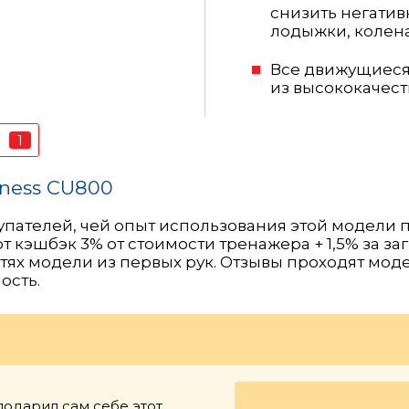
снизить негатив
лодыжки, колена
Все движущиеся
из высококачес
1
в
tness CU800
пателей, чей опыт использования этой модели п
 кэшбэк 3% от стоимости тренажера + 1,5% за заг
ях модели из первых рук. Отзывы проходят мод
ость.
одарил сам себе этот