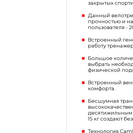
закрытых спорти
Данный велотре
прочностью и н
пользователя - 20
Встроенный ген
работу тренажер
Большое количес
выбрать необхо
физической подг
Встроенный вен
комфорта.
Бесшумная транс
высококачеств
десятижильным
15 кг создают бе
Технология Camb