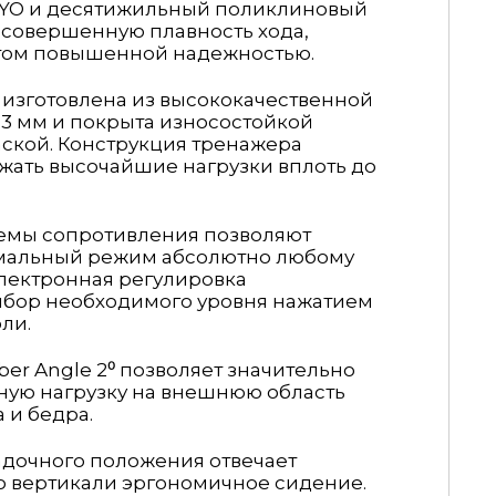
YO и десятижильный поликлиновый
 совершенную плавность хода,
этом повышенной надежностью.
 изготовлена из
высококачественной
3 мм и покрыта износостойкой
ской. Конструкция тренажера
жать высочайшие нагрузки вплоть до
темы сопротивления позволяют
мальный режим абсолютно любому
Электронная регулировка
ыбор необходимого уровня нажатием
ли.
er Angle 2⁰ позволяет значительно
ную нагрузку на внешнюю область
 и бедра.
адочного положения отвечает
о вертикали эргономичное
сидение.