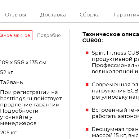
Отзывы
Доставка
Сборка
Гаранти
Техническое описан
Самое важное
Подробно
CU800:
Spirit Fitness C
продуктивной ра
109 х 55.8 х 135 см
Профессиональн
великолепной и
52 кг
Тайвань
Современная эл
нагружения
EC
При регистрации на
регулировку наг
hasttings.ru действует
продление гарантии.
Встроенный гене
Подробности
работать автоно
уточняйте у
менеджеров
Бесшумная транс
205 кг
массой 15 кг, в