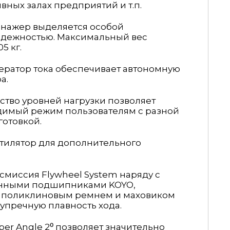
вных залах предприятий и т.п.
нажер выделяется особой
адежностью. Максимальный вес
5 кг.
ератор тока обеспечивает автономную
а.
тво уровней нагрузки позволяет
димый режим пользователям с разной
отовкой.
тилятор для дополнительного
миссия Flywheel System наряду с
енными подшипниками KOYO,
 поликлиновым ремнем и маховиком
зупречную плавность хода.
er Angle 2⁰ позволяет значительно