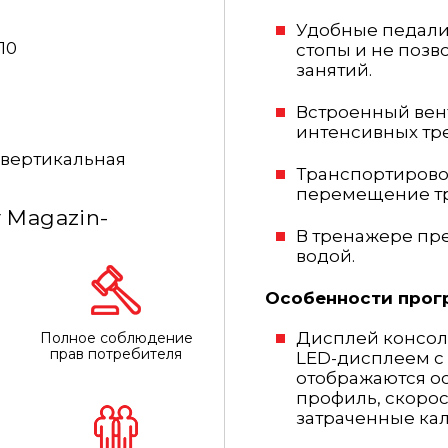
Удобные педали
10
стопы и не позв
занятий.
Встроенный вен
интенсивных тр
вертикальная
Транспортирово
перемещение т
 Magazin-
В тренажере пр
водой.
Особенности прог
Дисплей консол
Полное соблюдение
прав потребителя
LED-дисплеем с 
отображаются о
профиль, скорос
затраченные кал