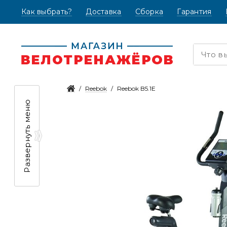
Как выбрать?
(текущая)
Доставка
Сборка
Гарантия
Reebok
Reebok B5.1E
Развернуть меню