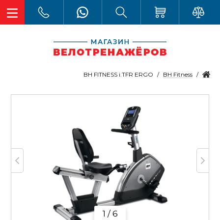
BH Fitness
BH FITNESS i.TFR ERGO
1 / 6