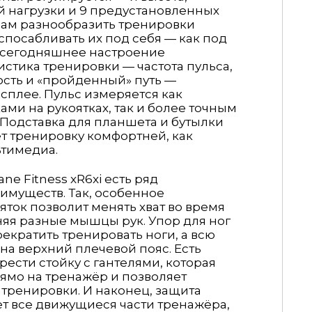
ей нагрузки и 9 предустановленных
вам разнообразить тренировки
посабливать их под себя — как под
од сегодняшнее настроение
истика тренировки — частота пульса,
ость и «пройденный» путь —
сплее. Пульс измеряется как
ми на рукоятках, так и более точным
Подставка для планшета и бутылки
т тренировку комфортней, как
ьтимедиа.
ne Fitness xR6xi есть ряд
имуществ. Так, особенное
ток позволит менять хват во время
яя разные мышцы рук. Упор для ног
екратить тренировать ноги, а всю
 на верхний плечевой пояс. Есть
ести стойку с гантелями, которая
ямо на тренажёр и позволяет
тренировки. И наконец, защита
ет все движущиеся части тренажёра,