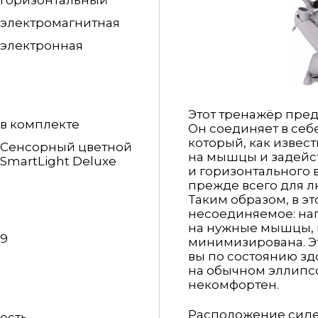
горизонтальный
электромагнитная
электронная
Этот тренажёр пред
в комплекте
Он соединяет в себ
который, как извес
Сенсорный цветной
на мышцы и задейст
SmartLight Deluxe
и горизонтального
прежде всего для л
Таким образом, в э
несоединяемое: наг
на нужные мышцы, н
9
минимизирована. Эт
вы по состоянию зд
на обычном эллипс
некомфортен.
Расположение сиден
есть