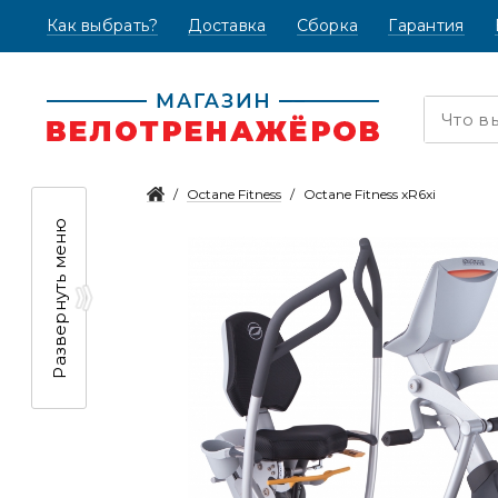
Как выбрать?
(текущая)
Доставка
Сборка
Гарантия
Octane Fitness
Octane Fitness xR6xi
Развернуть меню