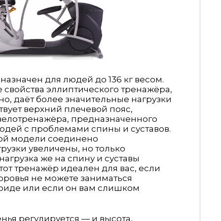
назначен для людей до 136 кг весом.
е свойства эллиптического тренажёра,
тно, даёт более значительные нагрузки
вует верхний плечевой пояс,
 велотренажёра, предназначенного
юдей с проблемами спины и суставов.
той модели соединено
рузки увеличены, но только
агрузка же на спину и суставы
от тренажёр идеален для вас, если
оровья не можете заниматься
оиде или если он вам слишком
ья регулируется — и высота,