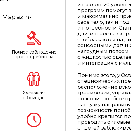
и наклон. 20 уровн
программ помогут 
 Magazin-
и максимально прис
своё тело, так и п
и потребности. Стат
длительность, скор
отображаются на ди
сенсорными датчика
нагрудным поясом. 
Полное соблюдение
прав потребителя
с жидкостью сделае
и интеграция с мул
Помимо этого, у Octa
специфических пре
расположение рукоя
тренировки, упражн
2 человека
в бригаде
позволит вообще пр
нагрузку направить
возможность приобр
удобно крепится пр
проводить силовые 
от детей заблокиру