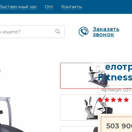
Выставочный зал
Опт
Контакты
Заказать
звонок
Велот
Fitness
Артикул: 037
503 90