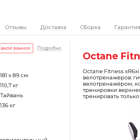
Отзывы
Доставка
Сборка
Гаранти
Самое важное
Подробно
Octane Fitn
Octane Fitness xR6x
181 x 89 см
велотренажёров: г
велотренажёром, к
110,7 кг
тренировки верхне
Тайвань
тренировать только 
136 кг