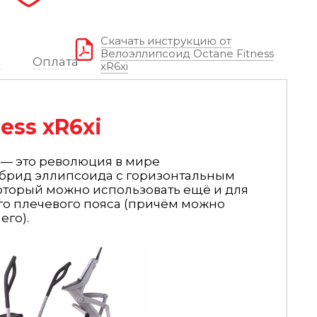
Скачать инструкцию от
Велоэллипсоид Octane Fitness
я
Оплата
xR6xi
ess xR6xi
i — это революция в мире
ибрид эллипсоида с горизонтальным
оторый можно использовать ещё и для
го плечевого пояса (причём можно
его).