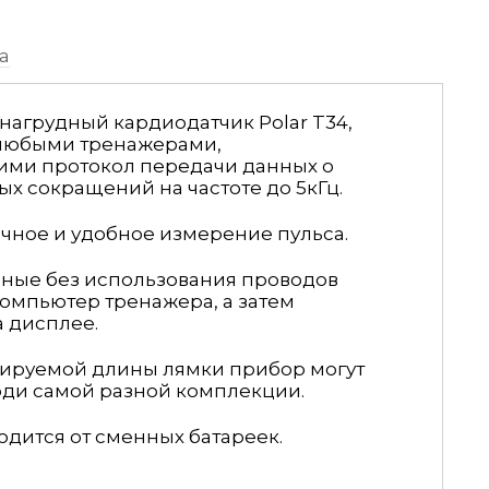
а
агрудный кардиодатчик Polar T34,
любыми тренажерами,
ми протокол передачи данных о
ых сокращений на частоте до 5кГц.
чное и удобное измерение пульса.
ные без использования проводов
омпьютер тренажера, а затем
а дисплее.
лируемой длины лямки прибор могут
юди самой разной комплекции.
дится от сменных батареек.