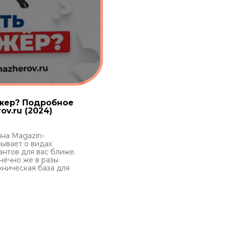
ажер? Подробное
ov.ru (2024)
на Magazin-
зывает о видах
антов для вас ближе.
нечно же в разы
хническая база для