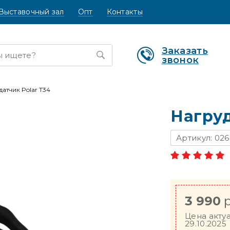
Выставочный зал
Опт
Контакты
Заказать
звонок
атчик Polar T34
Нагруд
Артикул: 026
3 990
р
Цена акту
29.10.2025