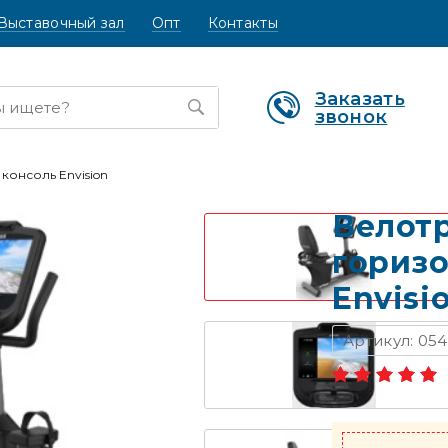
Выставочный зал
Опт
Контакты
Заказать
звонок
консоль Envision
Велот
горизо
Envisi
Артикул: 054