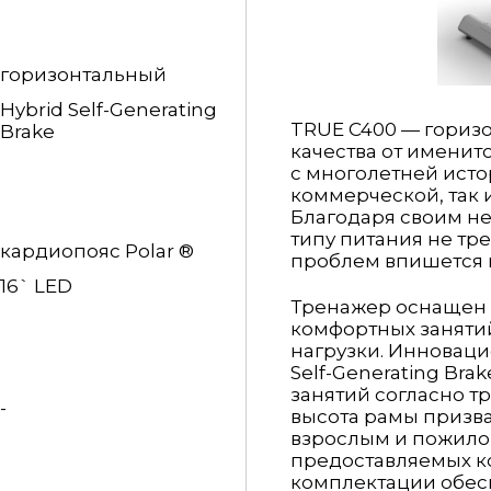
горизонтальный
Hybrid Self-Generating
TRUE C400 — гориз
Brake
качества от имени
с многолетней исто
коммерческой, так 
Благодаря своим н
типу питания не тре
кардиопояс Polar ®
проблем впишется 
16` LED
Тренажер оснащен 
комфортных заняти
нагрузки. Инноваци
Self-Generating Bra
занятий согласно т
-
высота рамы призва
взрослым и пожило
предоставляемых ко
комплектации обес