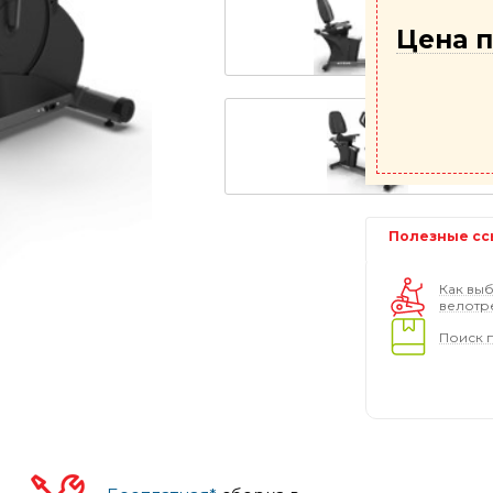
Цена п
Полезные сс
Как выб
велотр
Поиск 