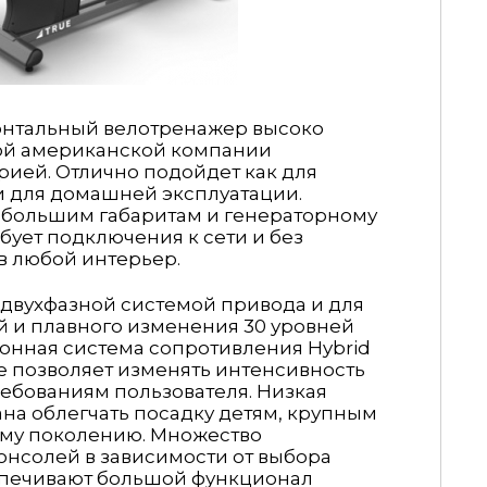
онтальный велотренажер высоко
той американской компании
рией. Отлично подойдет как для
и для домашней эксплуатации.
ебольшим габаритам и генераторному
бует подключения к сети и без
в любой интерьер.
двухфазной системой привода и для
й и плавного изменения 30 уровней
онная система сопротивления Hybrid
ke позволяет изменять интенсивность
ребованиям пользователя. Низкая
на облегчать посадку детям, крупным
му поколению. Множество
нсолей в зависимости от выбора
печивают большой функционал