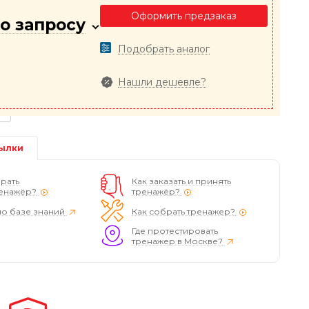
Оформить предзаказ
о запросу
Подобрать аналог
Нашли дешевле?
ылки
рать
Как заказать и принять
енажёр?
тренажёр?
по базе знаний
Как собрать тренажер?
Где протестировать
тренажер в Москве?