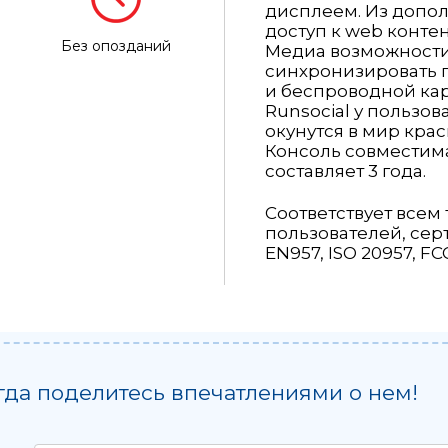
дисплеем. Из допо
доступ к web конте
Без опозданий
Медиа возможности
синхронизировать п
и беспроводной ка
Runsocial у пользо
окунутся в мир кра
Консоль совместима
составляет 3 года.
Соответствует все
пользователей, серт
EN957, ISO 20957, FC
гда поделитесь впечатлениями о нем!