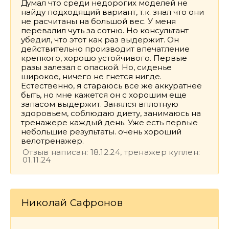
Думал что среди недорогих моделей не
найду подходящий вариант, т.к. знал что они
не расчитаны на большой вес. У меня
перевалил чуть за сотню. Но консультант
убедил, что этот как раз выдержит. Он
действительно производит впечатление
крепкого, хорошо устойчивого. Первые
разы залезал с опаской. Но, сиденье
широкое, ничего не гнется нигде.
Естественно, я стараюсь все же аккуратнее
быть, но мне кажется он с хорошим еще
запасом выдержит. Занялся вплотную
здоровьем, соблюдаю диету, занимаюсь на
тренажере каждый день. Уже есть первые
небольшие результаты. очень хороший
велотренажер.
Отзыв написан: 18.12.24, тренажер куплен:
01.11.24
Николай Сафронов