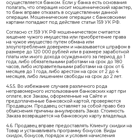
осуществляется банком. Если у банка есть основания
полагать, что операция носит мошеннический характер,
то банк вправе отказать в осуществлении данной
операции. Мошеннические операции с банковскими
картами попадают под действие статьи 159 УК РФ.
Согласно ст.159 УК РФ мошенничеством считается
хищение чужого имущества или приобретение права
на чужое имущество путем обмана или
злоупотребления доверием и наказывается штрафом в
размере до 120 000 рублей или в размере заработной
платы или иного дохода осужденного за период до 1
года, либо обязательными работами на срок до 180
часов, либо исправительными работами на срок от 6
месяцев до 1 года, либо арестом на срок от 2 до 4
месяцев, либо лишением свободы на срок до 2 лет.
4.5.5. Во избежание случаев различного рода
неправомерного использования банковских карт при
оплате, все Заказы, оформленные на Сайте и
предоплаченные банковской картой, проверяются
Продавцом. Продавец оставляет за собой право без
объяснения причины аннулировать Заказ. Стоимость
Заказа возвращается на банковскую карту владельца.
4.6. Продавец вправе предоставлять Клиенту скидки на
Товар и устанавливать программу бонусов. Виды
скидок, бонусов, порядок и условия начисления