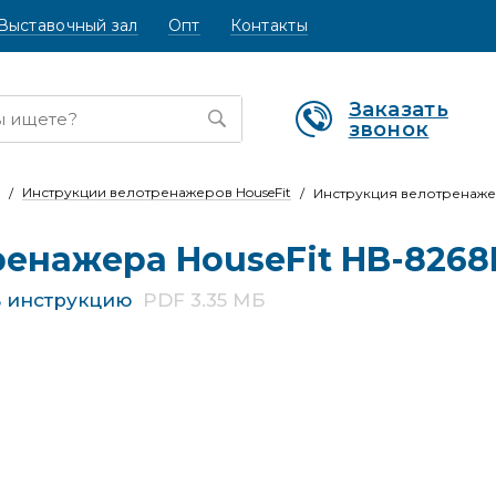
Выставочный зал
Опт
Контакты
Заказать
звонок
Инструкции велотренажеров HouseFit
Инструкция велотренаже
ренажера HouseFit HB-826
ь инструкцию
PDF 3.35 МБ