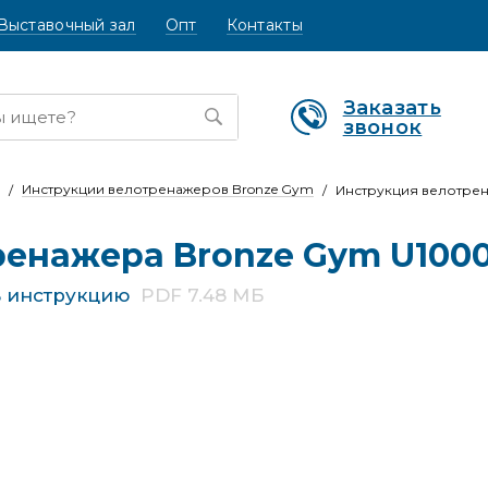
Выставочный зал
Опт
Контакты
Заказать
звонок
Инструкции велотренажеров Bronze Gym
Инструкция велотре
ренажера Bronze Gym U100
ь инструкцию
PDF 7.48 МБ