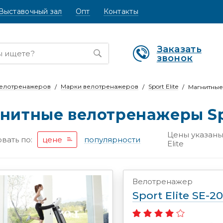
Выставочный зал
Опт
Контакты
Заказать
звонок
велотренажеров
Марки велотренажеров
Sport Elite
Магнитные
нитные велотренажеры Spo
Цены указаны 
вать по:
цене
популярности
Elite
Велотренажер
Sport Elite SE-2