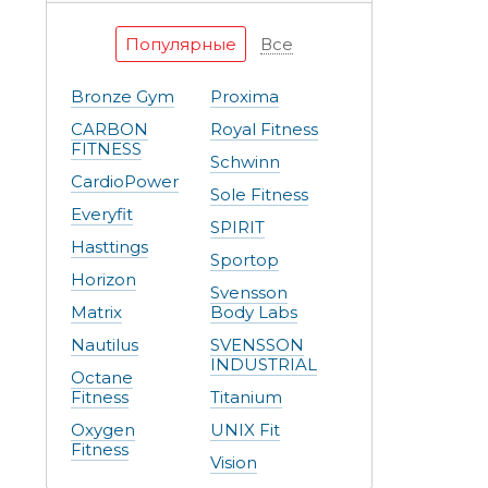
Популярные
Все
Bronze Gym
Proxima
CARBON
Royal Fitness
FITNESS
Schwinn
CardioPower
Sole Fitness
Everyfit
SPIRIT
Hasttings
Sportop
Horizon
Svensson
Matrix
Body Labs
Nautilus
SVENSSON
INDUSTRIAL
Octane
Fitness
Titanium
Oxygen
UNIX Fit
Fitness
Vision