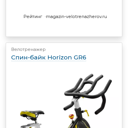
Рейтинг
magazin-velotrenazherov.ru
Велотренажер
Спин-байк Horizon GR6