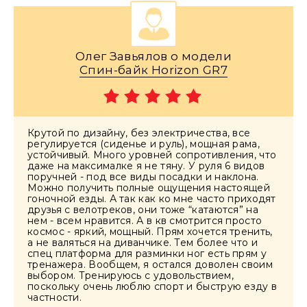
Олег Завьялов о модели
Спин-байк Horizon GR7
Крутой по дизайну, без электричества, все
регулируется (сиденье и руль), мощная рама,
устойчивый. Много уровней сопротивления, что
даже на максималке я не тяну. У руля 6 видов
поручней - под все виды посадки и наклона.
Можно получить полные ощущения настоящей
гоночной езды. А так как ко мне часто приходят
друзья с велотреков, они тоже “катаются” на
нем - всем нравится. А в кв смотрится просто
космос - яркий, мощный. Прям хочется тренить,
а не валяться на диванчике. Тем более что и
спец платформа для разминки ног есть прям у
тренажера. Вообщем, я остался доволен своим
выбором. Тренируюсь с удовольствием,
поскольку очень люблю спорт и быструю езду в
частности.