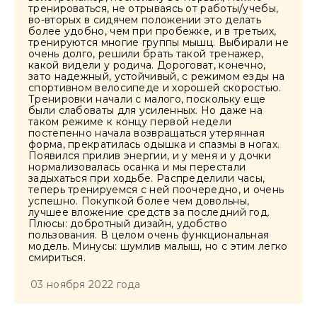
тренироваться, не отрываясь от работы/учебы,
во-вторых в сидячем положении это делать
более удобно, чем при пробежке, и в третьих,
тренируются многие группы мышц. Выбирали не
очень долго, решили брать такой тренажер,
какой видели у родича. Дороговат, конечно,
зато надежный, устойчивый, с режимом езды на
спортивном велосипеде и хорошей скоростью.
Тренировки начали с малого, поскольку еще
были слабоваты для усиленных. Но даже на
таком режиме к концу первой недели
постепенно начала возвращаться утерянная
форма, прекратилась одышка и спазмы в ногах.
Появился прилив энергии, и у меня и у дочки
нормализовалась осанка и мы перестали
задыхаться при ходьбе. Распределили часы,
теперь тренируемся с ней поочередно, и очень
успешно. Покупкой более чем довольны,
лучшее вложение средств за последний год.
Плюсы: добротный дизайн, удобство
пользования. В целом очень функциональная
модель. Минусы: шумлив малыш, но с этим легко
смириться.
03 ноября 2022 года