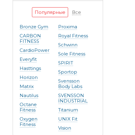
Популярные
Все
Bronze Gym
Proxima
CARBON
Royal Fitness
FITNESS
Schwinn
CardioPower
Sole Fitness
Everyfit
SPIRIT
Hasttings
Sportop
Horizon
Svensson
Matrix
Body Labs
Nautilus
SVENSSON
INDUSTRIAL
Octane
Fitness
Titanium
Oxygen
UNIX Fit
Fitness
Vision