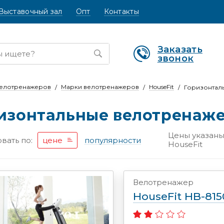
Выставочный зал
Опт
Контакты
Заказать
звонок
велотренажеров
Марки велотренажеров
HouseFit
Горизонтал
изонтальные велотренаже
Цены указаны 
вать по:
цене
популярности
HouseFit
Велотренажер
HouseFit HB-81