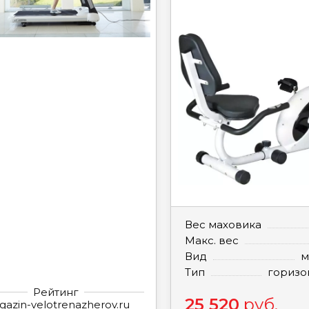
Вес маховика
Макс. вес
Вид
м
Тип
горизо
Рейтинг
25 520
руб.
azin-velotrenazherov.ru